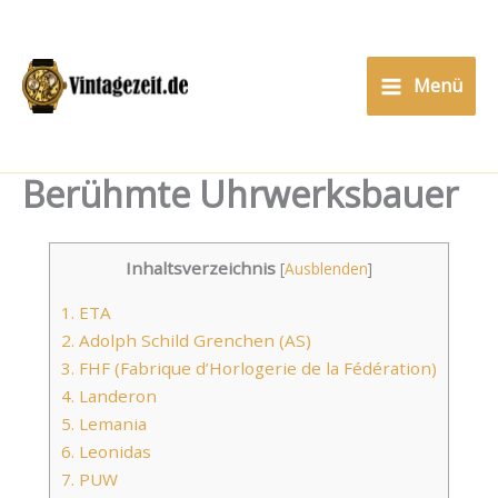
Zum
Inhalt
springen
Menü
Berühmte Uhrwerksbauer
Inhaltsverzeichnis
[
Ausblenden
]
1.
ETA
2.
Adolph Schild Grenchen (AS)
3.
FHF (Fabrique d’Horlogerie de la Fédération)
4.
Landeron
5.
Lemania
6.
Leonidas
7.
PUW